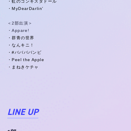
・虹のコンキスタドール
・MyDearDarlin'
＜2部出演＞
・Appare!
・群青の世界
・なんキニ！
・#ババババンビ
・Peel the Apple
・まねきケチャ
LINE UP