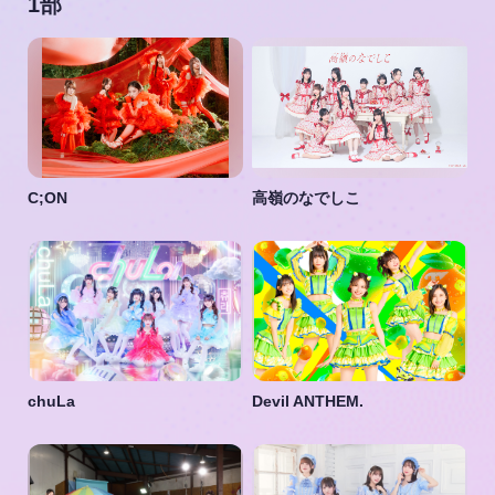
1部
C;ON
高嶺のなでしこ
chuLa
Devil ANTHEM.