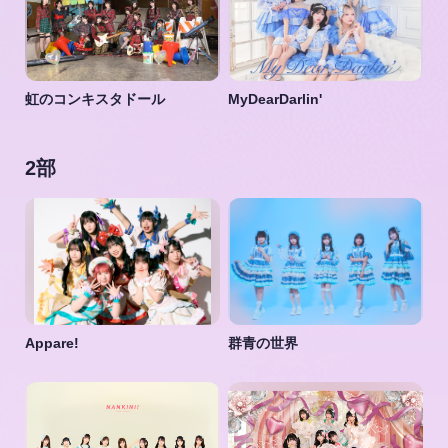
虹のコンキスタドール
MyDearDarlin'
2部
Appare!
群青の世界