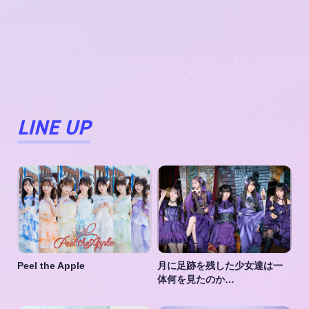
LINE UP
Peel the Apple
月に足跡を残した少女達は一
体何を見たのか…