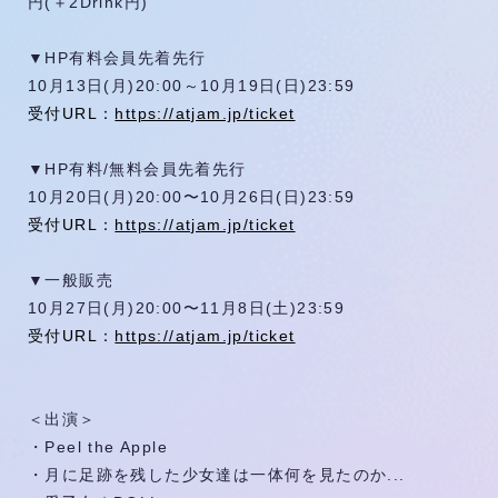
円(＋2Drink円)
▼HP有料会員先着先行
10月13日(月)20:00～10月19日(日)23:59
受付URL：
https://atjam.jp/ticket
▼HP有料/無料会員先着先行
10月20日(月)20:00〜10月26日(日)23:59
受付URL：
https://atjam.jp/ticket
▼一般販売
10月27日(月)20:00〜11月8日(土)23:59
受付URL：
https://atjam.jp/ticket
＜出演＞
・Peel the Apple
・月に足跡を残した少女達は一体何を見たのか...