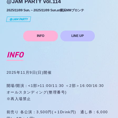
@JAM PARTY vol.114
2025/11/09 Sun.
~ 2025/11/09 Sun.
横浜MMブロンテ
@JAM PARTY
INFO
LINE UP
INFO
2025年11月9日(日)開催
開場/開演：<1部>11:00/11:30 ＜2部＞16:00/16:30
オールスタンディング(整理番号)
※再入場禁止
前売り 各公演：3,500円(＋1Drink円) 通し券：6,000