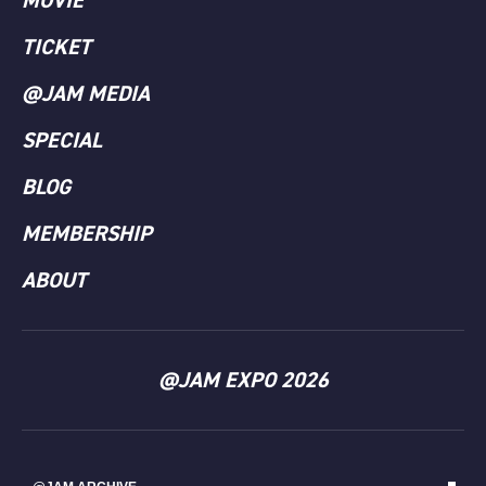
MOVIE
TICKET
@JAM MEDIA
SPECIAL
BLOG
MEMBERSHIP
ABOUT
@JAM EXPO 2026