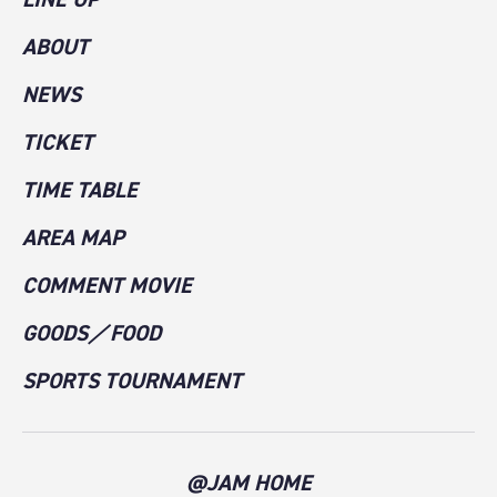
ABOUT
NEWS
TICKET
TIME TABLE
AREA MAP
COMMENT MOVIE
GOODS／FOOD
SPORTS TOURNAMENT
@JAM HOME