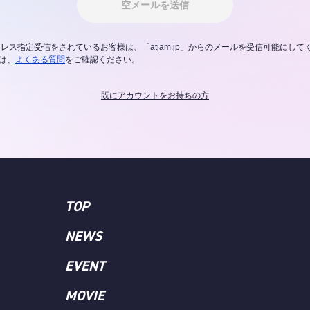
空メールを送信
レス指定受信をされているお客様は、「atjam.jp」からのメールを受信可能にして
は、
よくある質問
をご確認ください。
既にアカウントをお持ちの方
TOP
NEWS
EVENT
MOVIE